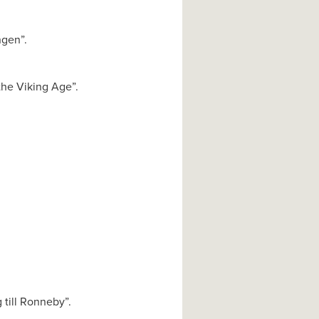
ngen”.
the Viking Age”.
 till Ronneby”.