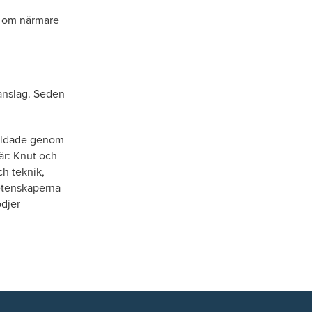
pp om närmare
 anslag. Seden
 bildade genom
 är: Knut och
ch teknik,
etenskaperna
djer