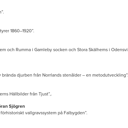
n”.
tyrer 1860–1920”.
them och Rumma i Gamleby socken och Stora Skälhems i Odensvi
v brända djurben från Norrlands stenålder – en metodutveckling”
rns Hällbilder från Tjust”,.
öran Sjögren
förhistoriskt vallgravssystem på Falbygden”.