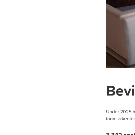
Bevi
Under 2025 har
inom arkeolo
3 342 ans