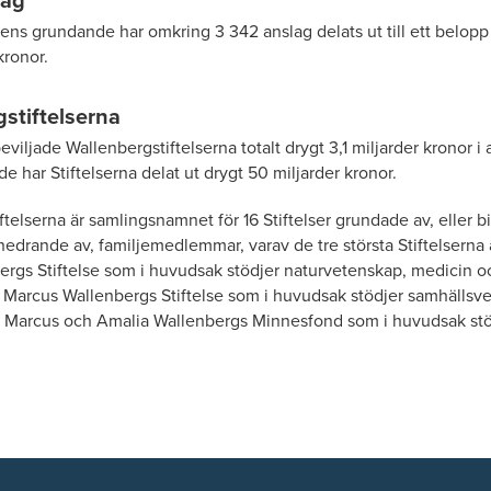
sens grundande har omkring 3 342 anslag delats ut till ett belo
kronor.
stiftelserna
iljade Wallenbergstiftelserna totalt drygt 3,1 miljarder kronor i
 har Stiftelserna delat ut drygt 50 miljarder kronor.
ftelserna är samlingsnamnet för 16 Stiftelser grundade av, eller
 hedrande av, familjemedlemmar, varav de tre största Stiftelserna
ergs Stiftelse som i huvudsak stödjer naturvetenskap, medicin o
Marcus Wallenbergs Stiftelse som i huvudsak stödjer samhällsv
n Marcus och Amalia Wallenbergs Minnesfond som i huvudsak stö