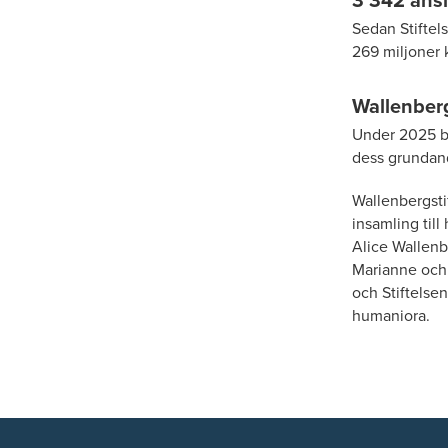
Sedan Stiftel
269 miljoner 
Wallenberg
Under 2025 bev
dess grundande
Wallenbergsti
insamling till
Alice Wallenb
Marianne och 
och Stiftelse
humaniora.