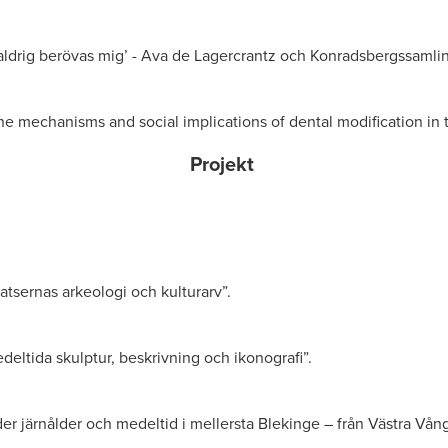
n aldrig berövas mig’ - Ava de Lagercrantz och Konradsbergssamli
The mechanisms and social implications of dental modification in 
Projekt
atsernas arkeologi och kulturarv”.
eltida skulptur, beskrivning och ikonografi”.
r järnålder och medeltid i mellersta Blekinge – från Västra Vång