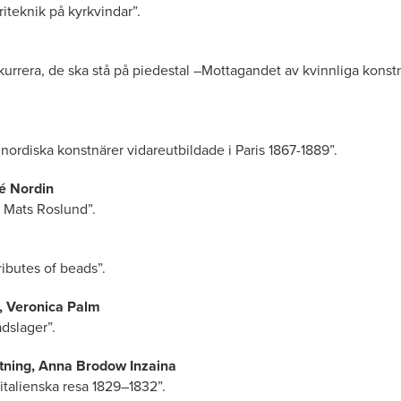
iteknik på kyrkvindar”.
kurrera, de ska stå på piedestal –Mottagandet av kvinnliga konst
 nordiska konstnärer vidareutbildade i Paris 1867-1889”.
ié Nordin
r Mats Roslund”.
ributes of beads”.
, Veronica Palm
adslager”.
tning, Anna Brodow Inzaina
italienska resa 1829–1832”.