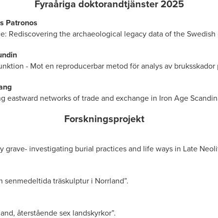
Fyraåriga doktorandtjänster 2025
is Patronos
ce: Rediscovering the archaeological legacy data of the Swedish 
undin
funktion - Mot en reproducerbar metod för analys av bruksskador 
Yang
ng eastward networks of trade and exchange in Iron Age Scandin
Forskningsprojekt
 grave- investigating burial practices and life ways in Late Neol
 senmedeltida träskulptur i Norrland”.
land, återstående sex landskyrkor”.